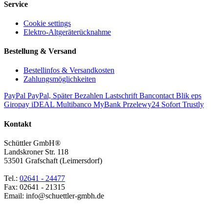
Service
Cookie settings
Elektro-Altgeräterücknahme
Bestellung & Versand
Bestellinfos & Versandkosten
Zahlungsmöglichkeiten
PayPal
PayPal, Später Bezahlen
Lastschrift
Bancontact
Blik
eps
Giropay
iDEAL
Multibanco
MyBank
Przelewy24
Sofort
Trustly
Kontakt
Schüttler GmbH®
Landskroner Str. 118
53501
Grafschaft (Leimersdorf)
Tel.:
02641 - 24477
Fax:
02641 - 21315
Email:
info