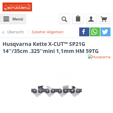
Menü
Übersicht
Zubehör Allgemein
Husqvarna
Kette X-CUT™ SP21G
14''/35cm .325''mini 1,1mm HM 59TG