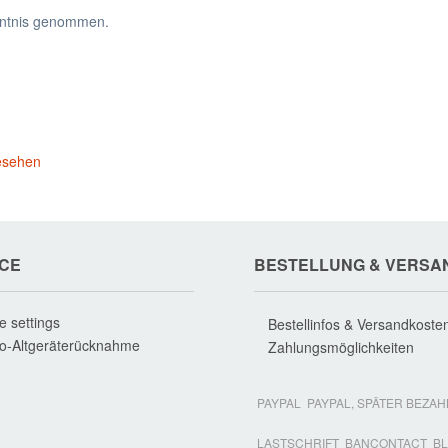
ntnis genommen.
esehen
ICE
BESTELLUNG & VERSA
e settings
Bestellinfos & Versandkoste
ro-Altgeräterücknahme
Zahlungsmöglichkeiten
PAYPAL
PAYPAL, SPÄTER BEZA
LASTSCHRIFT
BANCONTACT
BL