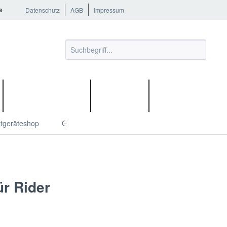
e
Datenschutz
AGB
Impressum
MÄHROBOTER
E-BIKES
LANDTECHNIK
stgeräteshop
Garten
Betriebsstoffe und Zubehör
r Rider